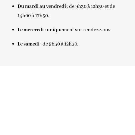
Du mardi au vendredi
: de 9h30 à 12h30 et de
14h00 à 17h30.
Le mercredi
: uniquement sur rendez-vous.
Le samedi
: de 9h30 à 12h30.
Skip
the
following
map