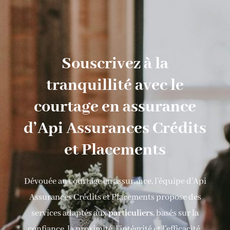
Souscrivez à la
tranquillité avec le
courtage en assurance
d’Api Assurances Crédits
et Placements
Dévouée au courtage en assurance, l’équipe d’Api
Assurances Crédits et Placements propose des
services adaptés aux
particuliers
, basés sur la
confiance, la proximité, l’intégrité et l’efficacité.